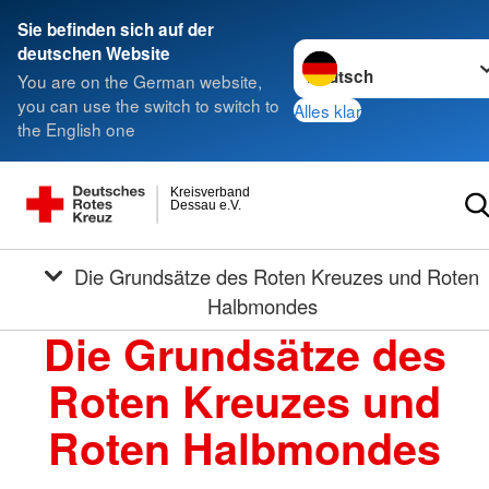
Sie befinden sich auf der
Sprache wechseln zu
deutschen Website
You are on the German website,
you can use the switch to switch to
Alles klar
the English one
Kreisverband
Dessau e.V.
Die Grundsätze des Roten Kreuzes und Roten
Halbmondes
Die Grundsätze des
Roten Kreuzes und
Roten Halbmondes