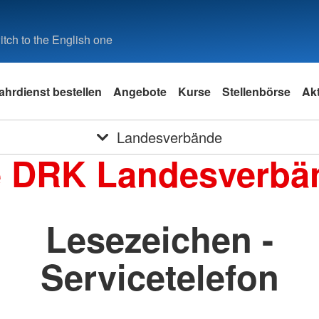
tch to the English one
ahrdienst bestellen
Angebote
Kurse
Stellenbörse
Akt
Landesverbände
e DRK Landesverbä
Lesezeichen -
Servicetelefon