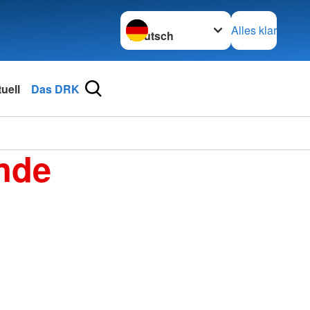
Sprache wechseln zu
Alles klar
uell
Das DRK
nde