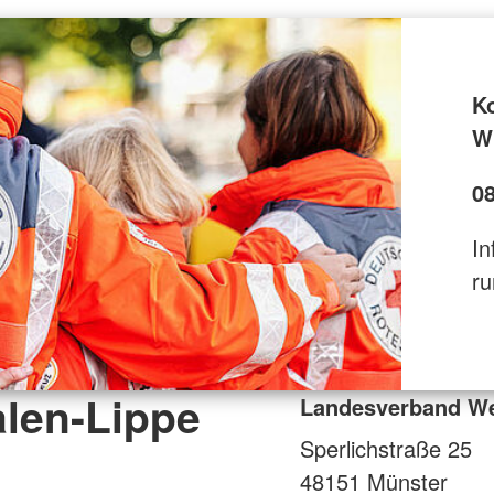
K
Wi
0
In
ru
len-Lippe
Landesverband Wes
Sperlichstraße 25
48151
Münster