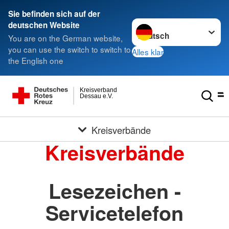
Sie befinden sich auf der
Sprache wechseln zu
deutschen Website
You are on the German website,
you can use the switch to switch to
Alles klar
the English one
Kreisverband
Dessau e.V.
Kreisverbände
Kreisverbände
Lesezeichen -
Servicetelefon