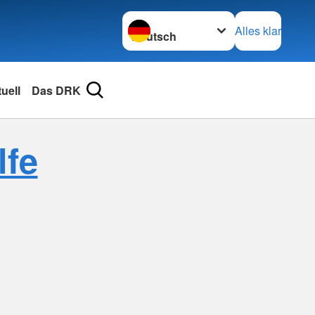
Sprache wechseln zu
Alles klar
uell
Das DRK
lfe