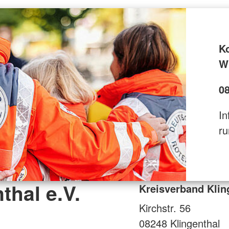
K
Wi
0
In
ru
thal e.V.
Kreisverband Kling
Kirchstr. 56
08248
Klingenthal