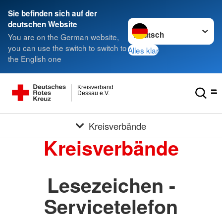
Sie befinden sich auf der
Sprache wechseln zu
deutschen Website
You are on the German website,
you can use the switch to switch to
Alles klar
the English one
Kreisverband
Dessau e.V.
Kreisverbände
Kreisverbände
Lesezeichen -
Servicetelefon