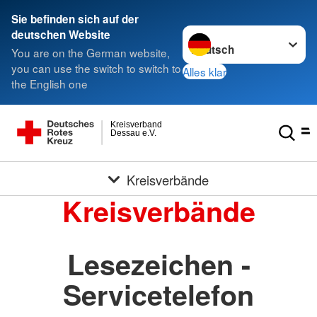
Sie befinden sich auf der
Sprache wechseln zu
deutschen Website
You are on the German website,
you can use the switch to switch to
Alles klar
the English one
Kreisverband
Dessau e.V.
Kreisverbände
Kreisverbände
Lesezeichen -
Servicetelefon